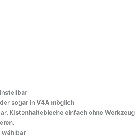
instellbar
der sogar in V4A möglich
lbar. Kistenhaltebleche einfach ohne Werkzeu
eren.
r wählbar